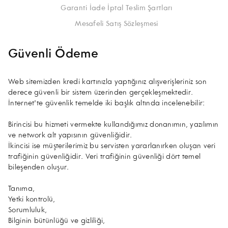
Garanti İade İptal Teslim Şartları
Mesafeli Satış Sözleşmesi
Güvenli Ödeme
Web sitemizden kredi kartınızla yaptığınız alışverişleriniz son
derece güvenli bir sistem üzerinden gerçekleşmektedir.
İnternet'te güvenlik temelde iki başlık altında incelenebilir:
Birincisi bu hizmeti vermekte kullandığımız donanımın, yazılımın
ve network alt yapısının güvenliğidir.
İkincisi ise müşterilerimiz bu servisten yararlanırken oluşan veri
trafiğinin güvenliğidir. Veri trafiğinin güvenliği dört temel
bileşenden oluşur.
Tanıma,
Yetki kontrolü,
Sorumluluk,
Bilginin bütünlüğü ve gizliliği,