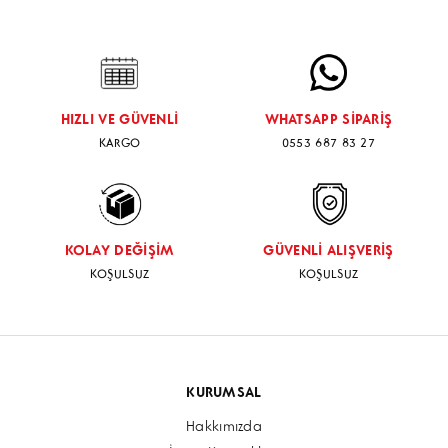
MONTAJ İÇİN WHATSAPP BUTONUNDAN ULAŞIM
SAĞLAYABİLİRSİNİZ
HIZLI VE GÜVENLİ
WHATSAPP SİPARİŞ
KARGO
0553 687 83 27
KOLAY DEĞİŞİM
GÜVENLİ ALIŞVERİŞ
KOŞULSUZ
KOŞULSUZ
KURUMSAL
Hakkımızda