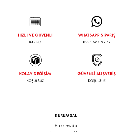
MONTAJ İÇİN WHATSAPP BUTONUNDAN ULAŞIM
SAĞLAYABİLİRSİNİZ
HIZLI VE GÜVENLİ
WHATSAPP SİPARİŞ
KARGO
0553 687 83 27
KOLAY DEĞİŞİM
GÜVENLİ ALIŞVERİŞ
KOŞULSUZ
KOŞULSUZ
KURUMSAL
Hakkımızda