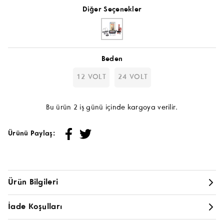
Diğer Seçenekler
Beden
12 VOLT
24 VOLT
Bu ürün 2 iş günü içinde kargoya verilir.
Ürünü Paylaş:
Ürün Bilgileri
ISLIK KORNA YANKILI DADAN KORNA
KOMPRESÖR
İade Koşulları
OTOMATİK KESİCİ