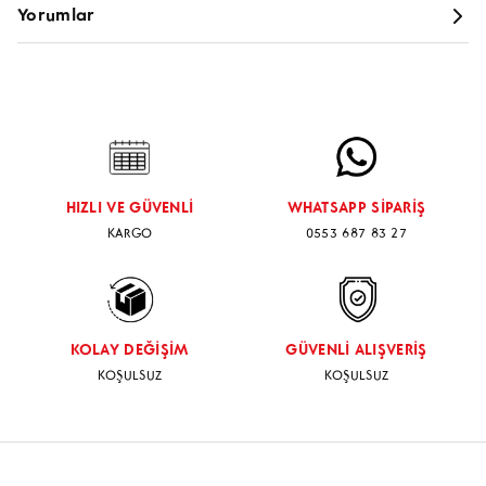
20 LİTRE TANK
Yorumlar
BAĞLANTI APARATLARI BAĞLANTI HORTUMLARI
Bu ürün için toplam
0
yorum yapılmıştır. Yorum yapabilmeniz
KURULUMA HAZIR KİT
için giriş yapmanız gerekir
Giriş Yap
BÜTÜN ÜRÜNLERİMİZ GARANTİLİDİR.
MONTAJ İÇİN WHATSAPP BUTONUNDAN ULAŞIM
SAĞLAYABİLİRSİNİZ
HIZLI VE GÜVENLİ
WHATSAPP SİPARİŞ
KARGO
0553 687 83 27
KOLAY DEĞİŞİM
GÜVENLİ ALIŞVERİŞ
KOŞULSUZ
KOŞULSUZ