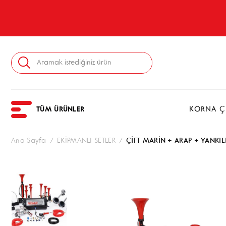
KORNA ÇE
TÜM ÜRÜNLER
Ana Sayfa
/
EKİPMANLI SETLER
/
ÇİFT MARİN + ARAP + YANKIL