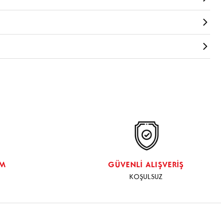
YANKILI DADAN KORNA
ştır. Yorum yapabilmeniz için giriş yapmanız gerekir
Giriş
HORTUMLARI
.
DAN ULAŞIM SAĞLAYABİLİRSİNİZ
İM
GÜVENLİ ALIŞVERİŞ
KOŞULSUZ