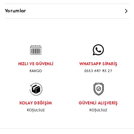
TEMİZLEME TABANCALI SET
KOMPRESÖR OTOMATİK KESİCİ
Yorumlar
20 LİTRE TANK
Bu ürün için toplam
0
yorum yapılmıştır. Yorum yapabilmeniz
BAĞLANTI APARATLARI BAĞLANTI HORTUMLARI
için giriş yapmanız gerekir
Giriş Yap
KURULUMA HAZIR KİT
BÜTÜN ÜRÜNLERİMİZ GARANTİLİDİR.
MONTAJ İÇİN WHATSAPP BUTONUNDAN ULAŞIM
SAĞLAYABİLİRSİNİZ
HIZLI VE GÜVENLİ
WHATSAPP SİPARİŞ
KARGO
0553 687 83 27
KOLAY DEĞİŞİM
GÜVENLİ ALIŞVERİŞ
KOŞULSUZ
KOŞULSUZ