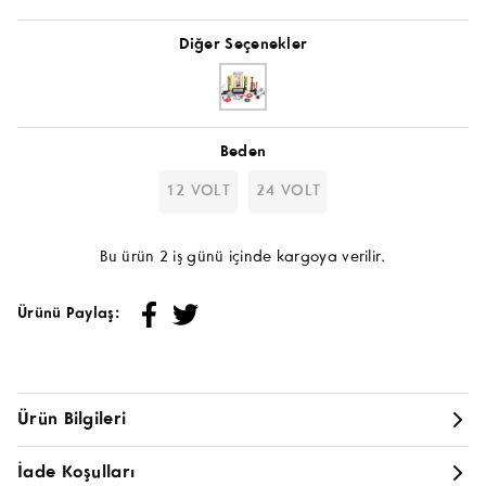
Diğer Seçenekler
Beden
12 VOLT
24 VOLT
Bu ürün 2 iş günü içinde kargoya verilir.
Ürünü Paylaş:
Ürün Bilgileri
ÇİFT MARİN KORNA YANKILI DADAN KORNA
LASTİK ŞİŞİRME
İade Koşulları