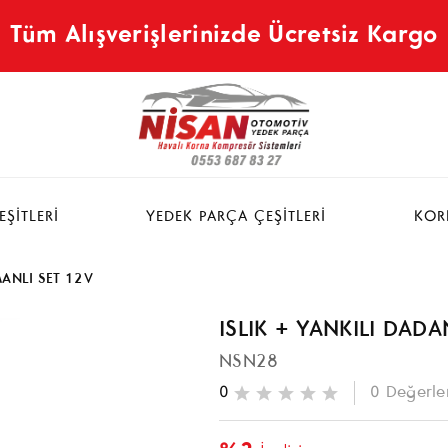
Tüm Alışverişlerinizde Ücretsiz Kargo
ŞİTLERİ
YEDEK PARÇA ÇEŞİTLERİ
KOR
MANLI SET 12V
ISLIK + YANKILI DAD
NSN28
0
0
Değerle