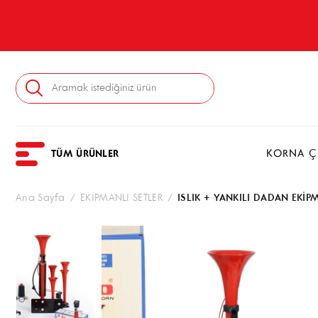
KORNA ÇE
TÜM ÜRÜNLER
Ana Sayfa
/
EKİPMANLI SETLER
/
ISLIK + YANKILI DADAN EKİP