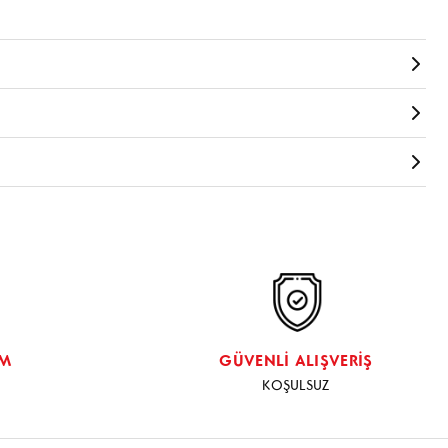
NA
ştır. Yorum yapabilmeniz için giriş yapmanız gerekir
Giriş
HORTUMLARI
.
DAN ULAŞIM SAĞLAYABİLİRSİNİZ
İM
GÜVENLİ ALIŞVERİŞ
KOŞULSUZ