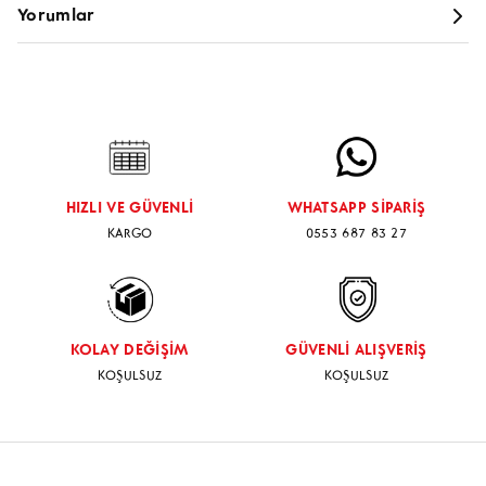
SAĞLAYABİLİRSİNİZ
Yorumlar
Bu ürün için toplam
0
yorum yapılmıştır. Yorum yapabilmeniz
için giriş yapmanız gerekir
Giriş Yap
HIZLI VE GÜVENLİ
WHATSAPP SİPARİŞ
KARGO
0553 687 83 27
KOLAY DEĞİŞİM
GÜVENLİ ALIŞVERİŞ
KOŞULSUZ
KOŞULSUZ