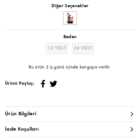
Diğer Seçenekler
Beden
12 VOLT
24 VOLT
Bu ürün 2 iş günü içinde kargoya verilir.
Ürünü Paylaş:
Ürün Bilgileri
6 BORULU YANKILI DADAN KORNA
24V VE 12V SEÇENEKLERİ MEVCUTTUR.
İade Koşulları
MONTAJ İÇİN WHATSAPP BUTONUNDAN ULAŞIM