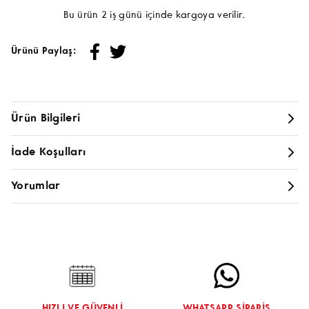
Bu ürün 2 iş günü içinde kargoya verilir.
Ürünü Paylaş:
Ürün Bilgileri
20 LİTRE TÜP İÇİ BOYALIDIR. METAL SABİTLEME AYAĞI YANINDA
GÖNDERİLMEKTEDİR.
İade Koşulları
Yorumlar
Bu ürün için toplam
0
yorum yapılmıştır. Yorum yapabilmeniz
için giriş yapmanız gerekir
Giriş Yap
HIZLI VE GÜVENLİ
WHATSAPP SİPARİŞ